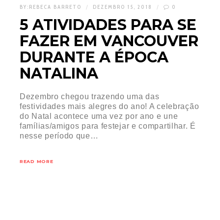
BY:
REBECA BARRETO
DEZEMBRO 15, 2018
0
5 ATIVIDADES PARA SE
FAZER EM VANCOUVER
DURANTE A ÉPOCA
NATALINA
Dezembro chegou trazendo uma das
festividades mais alegres do ano! A celebração
do Natal acontece uma vez por ano e une
famílias/amigos para festejar e compartilhar. É
nesse período que…
READ MORE